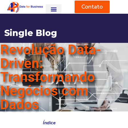
Contato
Single Blog
Revolução Data-
HOME
BLOG
INSTITUCIONAL
REVOLUÇÃO DATA-DRIVEN: TRANSFORMANDO NEGÓCIOS COM
DADOS
Driven:
Transformando
Negócios com
Dados
Índice