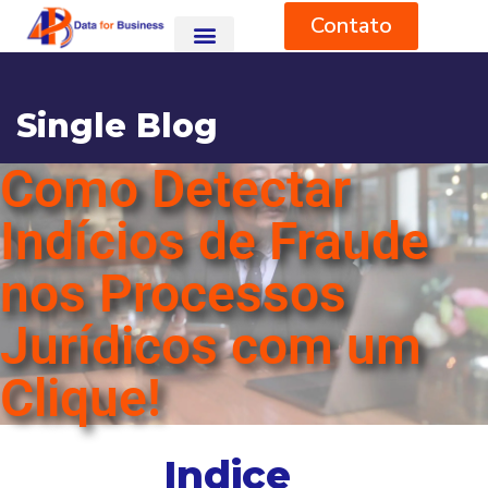
Contato
Single Blog
Como Detectar
HOME
BLOG
LEGAL ANALYSIS
COMO DETECTAR INDÍCIOS DE FRAUDE NOS PROCESSOS
JURÍDICOS COM UM CLIQUE!
Indícios de Fraude
nos Processos
Jurídicos com um
Clique!
Indice