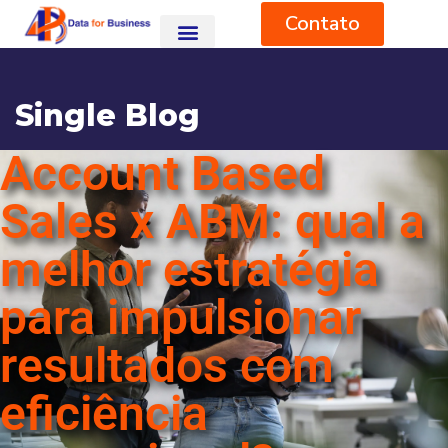
Contato
Single Blog
Account Based
HOME
BLOG
RISK & COMPLIANCE
ACCOUNT BASED SALES X ABM: QUAL A MELHOR ESTRATÉGIA
PARA IMPULSIONAR RESULTADOS COM EFICIÊNCIA OPERACIONAL?
Sales x ABM: qual a
melhor estratégia
para impulsionar
resultados com
eficiência