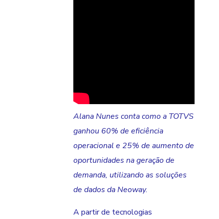
Alana Nunes conta como a TOTVS
ganhou 60% de eficiência
operacional e 25% de aumento de
oportunidades na geração de
demanda, utilizando as soluções
de dados da Neoway.
A partir de tecnologias