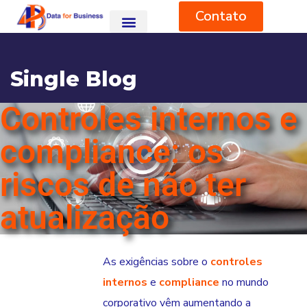
Contato
Single Blog
Controles internos e
HOME
BLOG
RISK & COMPLIANCE
CONTROLES INTERNOS E COMPLIANCE: OS RISCOS DE NÃO TER
ATUALIZAÇÃO
compliance: os
riscos de não ter
atualização
As exigências sobre o
controles
internos
e
compliance
no mundo
corporativo vêm aumentando a