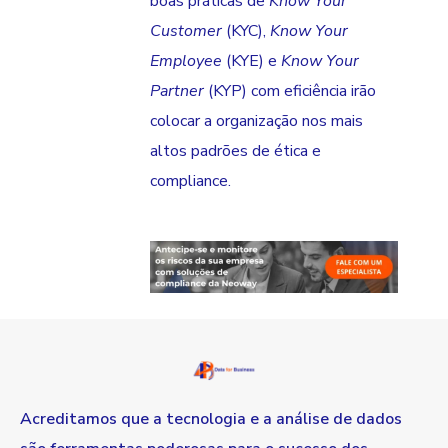
boas práticas de
Know Your
Customer
(KYC),
Know Your
Employee
(KYE) e
Know Your
Partner
(KYP) com eficiência irão
colocar a organização nos mais
altos padrões de ética e
compliance.
Acreditamos que a tecnologia e a análise de dados