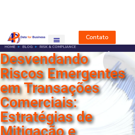
Contato
Single Blog
HOME
BLOG
RISK & COMPLIANCE
Desvendando
DESVENDANDO RISCOS EMERGENTES EM TRANSAÇÕES
COMERCIAIS: ESTRATÉGIAS DE MITIGAÇÃO E RESILIÊNCIA
EMPRESARIAL
Riscos Emergentes
em Transações
Comerciais:
Estratégias de
Mitigação e