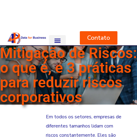
Contato
Single Blog
Mitigação de Riscos:
HOME
BLOG
RISK & COMPLIANCE
MITIGAÇÃO DE RISCOS: O QUE É, E 3 PRÁTICAS PARA REDUZIR
RISCOS CORPORATIVOS
o que é, e 3 práticas
para reduzir riscos
corporativos
Em todos os setores, empresas de
diferentes tamanhos lidam com
riscos constantemente. Eles são