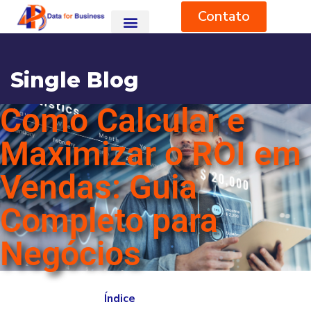
Contato
Single Blog
Como Calcular e
HOME
BLOG
SEM CATEGORIA
COMO CALCULAR E MAXIMIZAR O ROI EM VENDAS: GUIA
COMPLETO PARA NEGÓCIOS
Maximizar o ROI em
Vendas: Guia
Completo para
Negócios
Índice