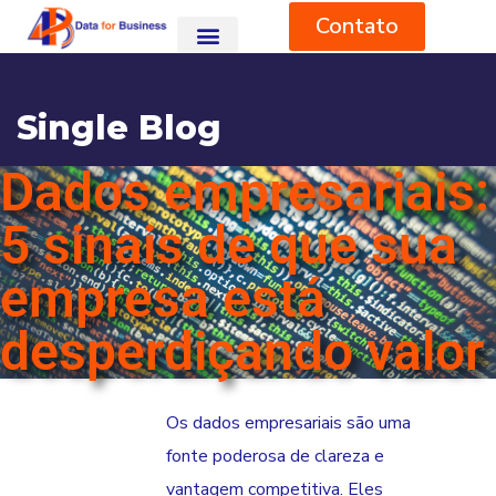
Contato
Single Blog
Dados empresariais:
HOME
BLOG
SEM CATEGORIA
DADOS EMPRESARIAIS: 5 SINAIS DE QUE SUA EMPRESA ESTÁ
DESPERDIÇANDO VALOR
5 sinais de que sua
empresa está
desperdiçando valor
Os dados empresariais são uma
fonte poderosa de clareza e
vantagem competitiva. Eles