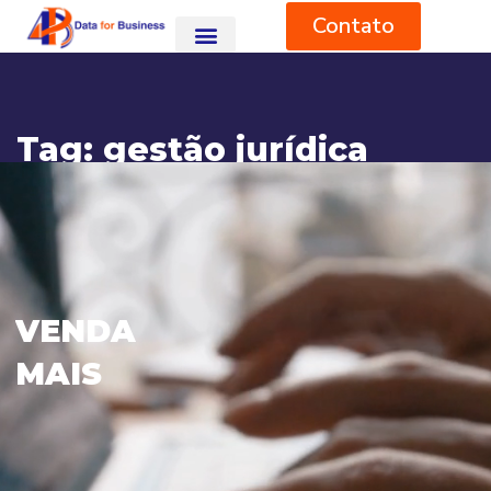
Contato
Tag:
gestão jurídica
HOME
BLOG
GESTÃO JURÍDICA
V
E
N
D
A
M
A
I
S