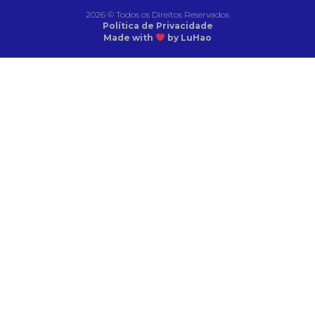
2026 © Todos os Direitos Reservados
Política de Privacidade
Made with
by LuHao