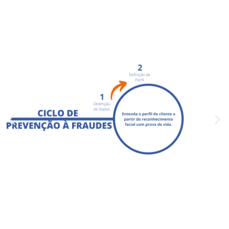
acompanhamento
contínuo de
possíveis ameaças