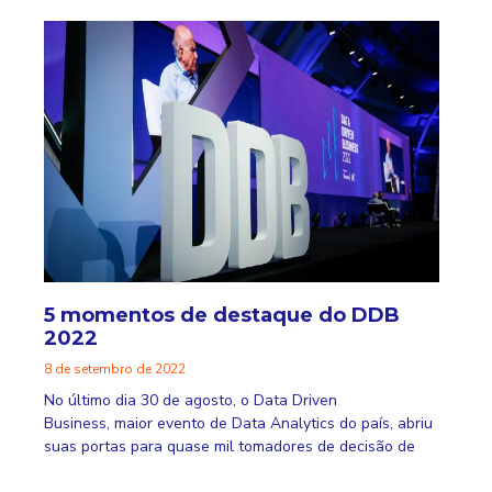
5 momentos de destaque do DDB
2022
8 de setembro de 2022
No último dia 30 de agosto, o Data Driven
Business, maior evento de Data Analytics do país, abriu
suas portas para quase mil tomadores de decisão de