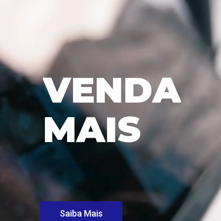
V
E
N
D
A
M
A
I
S
Saiba Mais