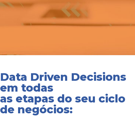
Vendas e
Data Driven Decisions
Marketing
em todas
as etapas do seu ciclo
Soluções que
de negócios:
geram maior
precisão e