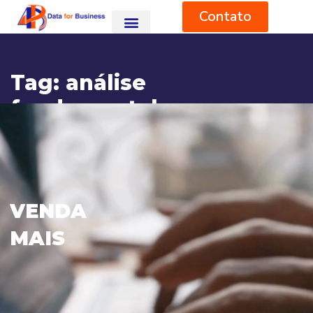
Contato
Tag:
análise
fundamental
HOME
BLOG
ANÁLISE FUNDAMENTAL
V
E
N
D
A
M
A
I
S