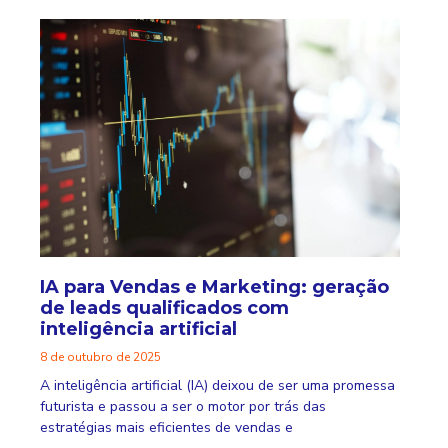
IA para Vendas e Marketing: geração
de leads qualificados com
inteligência artificial
8 de outubro de 2025
A inteligência artificial (IA) deixou de ser uma promessa
futurista e passou a ser o motor por trás das
estratégias mais eficientes de vendas e