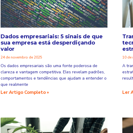
Dados empresariais: 5 sinais de que
Tra
sua empresa está desperdiçando
tec
valor
est
24 de novembro de 2025
10 de
Os dados empresariais são uma fonte poderosa de
A tra
clareza e vantagem competitiva. Eles revelam padrões,
estra
comportamentos e tendências que ajudam a entender o
resul
que realmente
Ler Artigo Completo »
Ler 