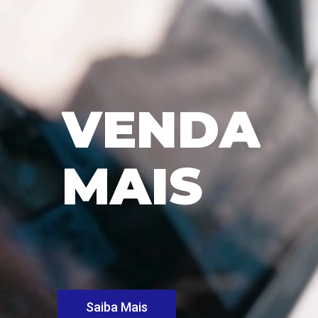
V
E
N
D
A
M
A
I
S
Saiba Mais