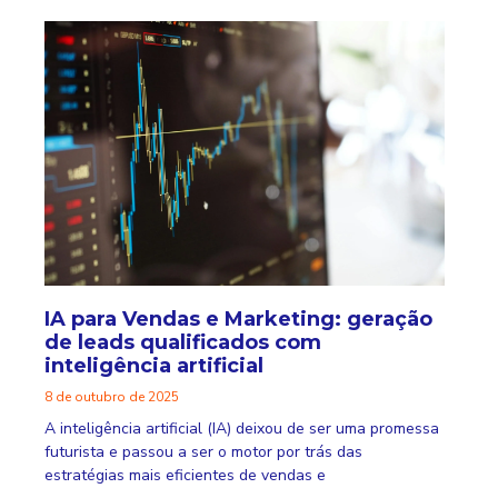
IA para Vendas e Marketing: geração
de leads qualificados com
inteligência artificial
8 de outubro de 2025
A inteligência artificial (IA) deixou de ser uma promessa
futurista e passou a ser o motor por trás das
estratégias mais eficientes de vendas e